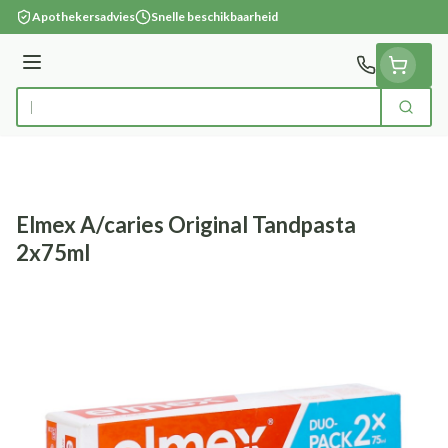
Ga naar de inhoud
Apothekersadvies
Snelle beschikbaarheid
Menu
Zoek
Product, merk, categorie...
Elmex A/caries Original Tandpasta
2x75ml