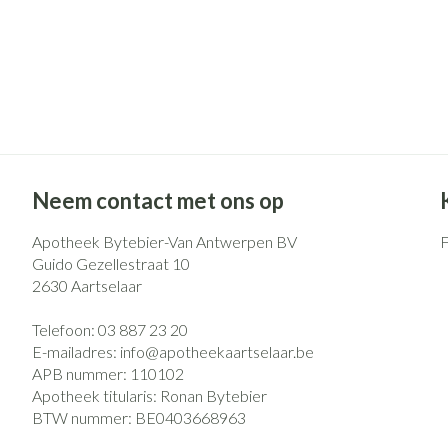
Neem contact met ons op
Apotheek Bytebier-Van Antwerpen BV
Guido Gezellestraat 10
2630
Aartselaar
Telefoon:
03 887 23 20
E-mailadres:
info@
apotheekaartselaar.be
APB nummer:
110102
Apotheek titularis:
Ronan Bytebier
BTW nummer:
BE0403668963