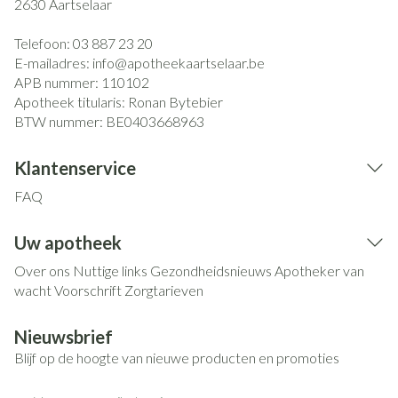
2630
Aartselaar
Telefoon:
03 887 23 20
E-mailadres:
info@
apotheekaartselaar.be
APB nummer:
110102
Apotheek titularis:
Ronan Bytebier
BTW nummer:
BE0403668963
Klantenservice
FAQ
Uw apotheek
Over ons
Nuttige links
Gezondheidsnieuws
Apotheker van
wacht
Voorschrift
Zorgtarieven
Nieuwsbrief
Blijf op de hoogte van nieuwe producten en promoties
E-mail adres