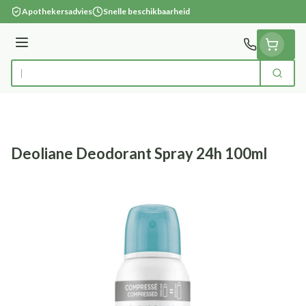
Ga naar de inhoud
Apothekersadvies
Snelle beschikbaarheid
Menu
Zoek
Product, merk, categorie...
Deoliane Deodorant Spray 24h 100ml