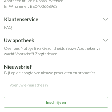
Apotheek titularis:
Ronan Bytebier
BTW nummer:
BE0403668963
Klantenservice
FAQ
Uw apotheek
Over ons
Nuttige links
Gezondheidsnieuws
Apotheker van
wacht
Voorschrift
Zorgtarieven
Nieuwsbrief
Blijf op de hoogte van nieuwe producten en promoties
E-mail adres
Inschrijven