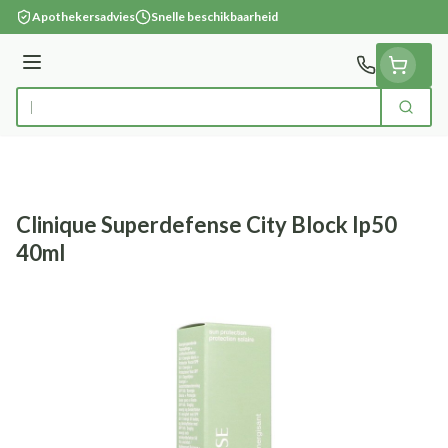
Ga naar de inhoud
Apothekersadvies
Snelle beschikbaarheid
Menu
Zoek
Product, merk, categorie...
Clinique Superdefense City Block Ip50
40ml