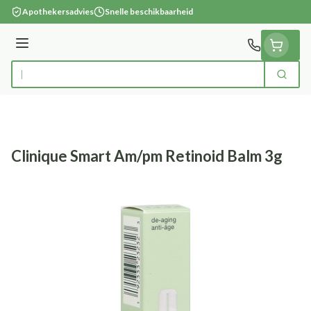
Ga naar de inhoud
Apothekersadvies
Snelle beschikbaarheid
Menu
Zoek
Product, merk, categorie...
Clinique Smart Am/pm Retinoid Balm 3g