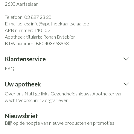
2630
Aartselaar
Telefoon:
03 887 23 20
E-mailadres:
info@
apotheekaartselaar.be
APB nummer:
110102
Apotheek titularis:
Ronan Bytebier
BTW nummer:
BE0403668963
Klantenservice
FAQ
Uw apotheek
Over ons
Nuttige links
Gezondheidsnieuws
Apotheker van
wacht
Voorschrift
Zorgtarieven
Nieuwsbrief
Blijf op de hoogte van nieuwe producten en promoties
E-mail adres