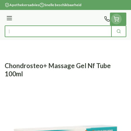
Ga naar de inhoud
Apothekersadvies
Snelle beschikbaarheid
Menu
Zoek
Product, merk, categorie...
Chondrosteo+ Massage Gel Nf Tube
100ml