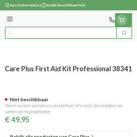
Ga naar de inhoud
Apothekersadvies
Snelle beschikbaarheid
Menu
Zoek
Product, merk, categorie...
Care Plus First Aid Kit Professional 38341
Care Plus First Aid Kit Profes
Niet beschikbaar
Neem contact op met ons via telefoon of e-mail, dan bekijken we
samen de mogelijkheden.
€ 49,95
Bekijk alle producten van Care Plus