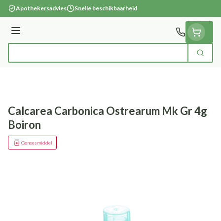
Ga naar de inhoud
Apothekersadvies
Snelle beschikbaarheid
Menu
Zoek
Product, merk, categorie...
Calcarea Carbonica Ostrearum Mk Gr 4g
Boiron
Geneesmiddel