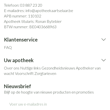
Telefoon:
03 887 23 20
E-mailadres:
info@
apotheekaartselaar.be
APB nummer:
110102
Apotheek titularis:
Ronan Bytebier
BTW nummer:
BE0403668963
Klantenservice
FAQ
Uw apotheek
Over ons
Nuttige links
Gezondheidsnieuws
Apotheker van
wacht
Voorschrift
Zorgtarieven
Nieuwsbrief
Blijf op de hoogte van nieuwe producten en promoties
E-mail adres