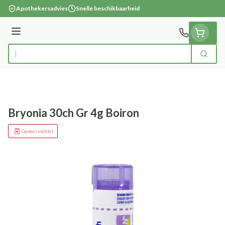
Ga naar de inhoud
Apothekersadvies
Snelle beschikbaarheid
Menu
Zoek
Product, merk, categorie...
Bryonia 30ch Gr 4g Boiron
Geneesmiddel