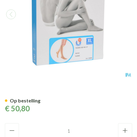
Bota Tovarix 20/i Kous Ad+p N
Op bestelling
€ 50,80
Aantal