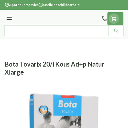
Ga naar de inhoud
Apothekersadvies
Snelle beschikbaarheid
Menu
Zoek
Product, merk, categorie...
Bota Tovarix 20/i Kous Ad+p Natur
Xlarge