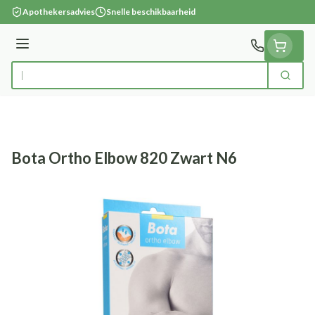
Ga naar de inhoud
Apothekersadvies
Snelle beschikbaarheid
Menu
Zoek
Product, merk, categorie...
Bota Ortho Elbow 820 Zwart N6