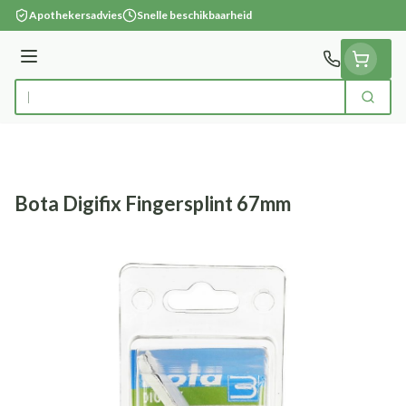
Ga naar de inhoud
Apothekersadvies
Snelle beschikbaarheid
Menu
Zoek
Product, merk, categorie...
Bota Digifix Fingersplint 67mm