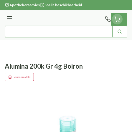
Ga naar de inhoud
Apothekersadvies
Snelle beschikbaarheid
Menu
Zoek
Product, merk, categorie...
Alumina 200k Gr 4g Boiron
Geneesmiddel