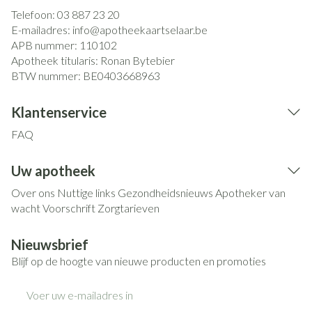
Telefoon:
03 887 23 20
E-mailadres:
info@
apotheekaartselaar.be
APB nummer:
110102
Apotheek titularis:
Ronan Bytebier
BTW nummer:
BE0403668963
Klantenservice
FAQ
Uw apotheek
Over ons
Nuttige links
Gezondheidsnieuws
Apotheker van
wacht
Voorschrift
Zorgtarieven
Nieuwsbrief
Blijf op de hoogte van nieuwe producten en promoties
E-mail adres