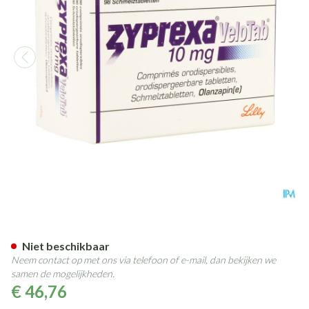
Zyprexa Velotab 10mg Pi Pha
Niet beschikbaar
Neem contact op met ons via telefoon of e-mail, dan bekijken we
samen de mogelijkheden.
€ 46,76