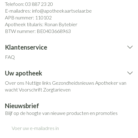
Telefoon:
03 887 23 20
E-mailadres:
info@
apotheekaartselaar.be
APB nummer:
110102
Apotheek titularis:
Ronan Bytebier
BTW nummer:
BE0403668963
Klantenservice
FAQ
Uw apotheek
Over ons
Nuttige links
Gezondheidsnieuws
Apotheker van
wacht
Voorschrift
Zorgtarieven
Nieuwsbrief
Blijf op de hoogte van nieuwe producten en promoties
E-mail adres