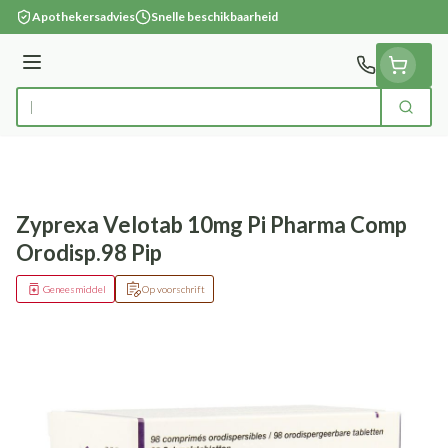
Ga naar de inhoud
Apothekersadvies
Snelle beschikbaarheid
Menu
Zoek
Product, merk, categorie...
Zyprexa Velotab 10mg Pi Pharma Comp
Orodisp.98 Pip
Geneesmiddel
Op voorschrift