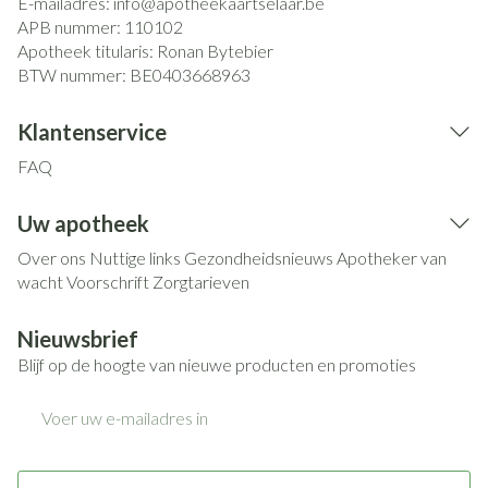
E-mailadres:
info@
apotheekaartselaar.be
APB nummer:
110102
Apotheek titularis:
Ronan Bytebier
BTW nummer:
BE0403668963
Klantenservice
FAQ
Uw apotheek
Over ons
Nuttige links
Gezondheidsnieuws
Apotheker van
wacht
Voorschrift
Zorgtarieven
Nieuwsbrief
Blijf op de hoogte van nieuwe producten en promoties
E-mail adres