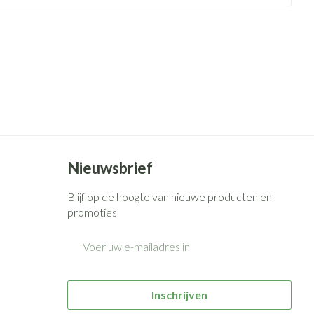
rende
Parfums en
geurproducten
Nieuwsbrief
Blijf op de hoogte van nieuwe producten en
CBD
promoties
E-mail adres
Inschrijven