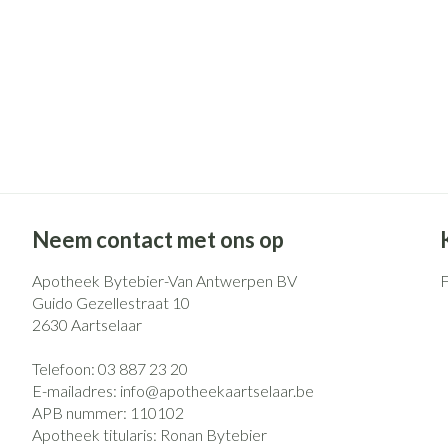
Pillendozen en
Gezichtsverzo
accessoires
Pigmentstoorni
Gevoelige huid -
huid
Doffe huid
Gemengde huid
Toon meer
Neem contact met ons op
Apotheek Bytebier-Van Antwerpen BV
Snurken
Guido Gezellestraat 10
2630
Aartselaar
Telefoon:
03 887 23 20
E-mailadres:
info@
apotheekaartselaar.be
APB nummer:
110102
Apotheek titularis:
Ronan Bytebier