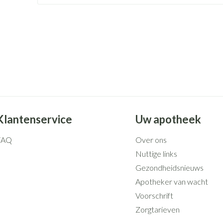
Mondmaskers
rging
Supplementen
Insectenwe
middelen
ssen
 geïrriteerde
Klantenservice
Uw apotheek
FAQ
Over ons
Zelfbruiner
Scheren
Nuttige links
Gezondheidsnieuws
Apotheker van wacht
Voorschrift
Zorgtarieven