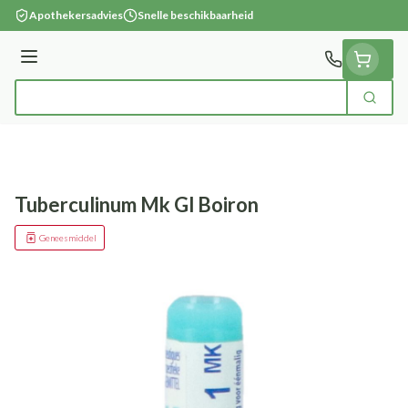
Ga naar de inhoud
Apothekersadvies
Snelle beschikbaarheid
Menu
Zoek
Product, merk, categorie...
Tuberculinum Mk Gl Boiron
Geneesmiddel