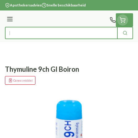
Ga naar de inhoud
Apothekersadvies
Snelle beschikbaarheid
Menu
Zoek
Product, merk, categorie...
Thymuline 9ch Gl Boiron
Geneesmiddel