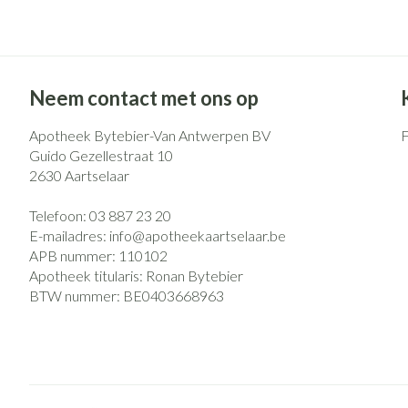
Eelt
Zuurstof
Eksteroog - likd
Ademhalingsst
Toon meer
Neem contact met ons op
Spieren en gew
Apotheek Bytebier-Van Antwerpen BV
Specifiek voor
Naalden en spu
Guido Gezellestraat 10
2630
Aartselaar
Lichaamsverzorg
Spuiten
Infecties
Deodorant
Oplossing voor i
Telefoon:
03 887 23 20
E-mailadres:
info@
apotheekaartselaar.be
Gezichtsverzorg
Naalden
APB nummer:
110102
Luizen
Naalden voor ins
Apotheek titularis:
Ronan Bytebier
pennaalden
BTW nummer:
BE0403668963
Toon meer
Diagnostica
Haar