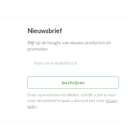
Bed
g zon
Doorliggen - decubitis
ie
Urinewegen
Toon meer
Nieuwsbrief
id, spanning
Stoppen met roken
Blijf op de hoogte van nieuwe producten en
 en intieme
n Orthopedie
Gezichtsreiniging -
Instrumenten
promoties
sche
ontschminken
E-mail adres
 anticonceptie
Reinigingsmelk, - crème, -olie
Anti tumor middelen
en gel
n
Tonic - lotion
orging
Anesthesie
Inschrijven
Micellair water
Door op inschrijven te klikken, schrijft u zich in voor
t
Specifiek voor de ogen
onze nieuwsbrief en gaat u akkoord met onze
privacy
ie
Diverse geneesmiddelen
policy
.
Toon meer