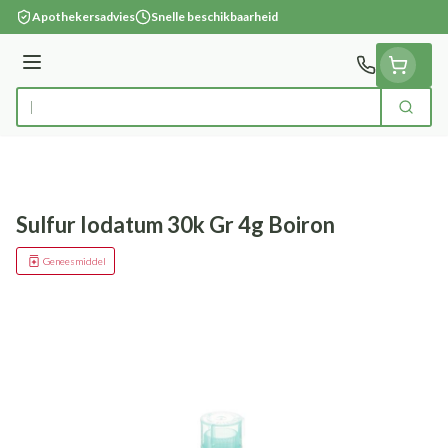
Ga naar de inhoud
Apothekersadvies
Snelle beschikbaarheid
Menu
Zoek
Product, merk, categorie...
Sulfur Iodatum 30k Gr 4g Boiron
Geneesmiddel