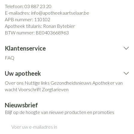
Telefoon:
03 887 23 20
E-mailadres:
info@
apotheekaartselaar.be
APB nummer:
110102
Apotheek titularis:
Ronan Bytebier
BTW nummer:
BE0403668963
Klantenservice
FAQ
Uw apotheek
Over ons
Nuttige links
Gezondheidsnieuws
Apotheker van
wacht
Voorschrift
Zorgtarieven
Nieuwsbrief
Blijf op de hoogte van nieuwe producten en promoties
E-mail adres