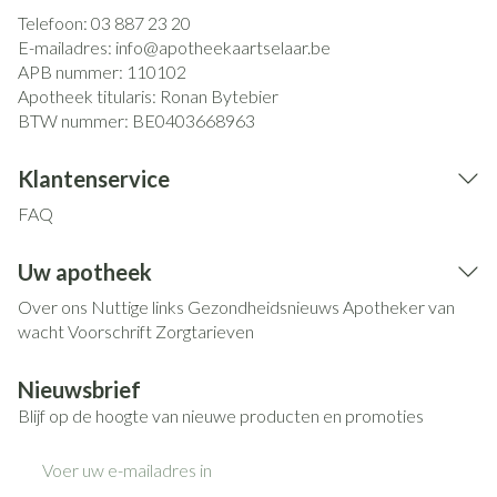
Telefoon:
03 887 23 20
E-mailadres:
info@
apotheekaartselaar.be
APB nummer:
110102
Apotheek titularis:
Ronan Bytebier
BTW nummer:
BE0403668963
Klantenservice
FAQ
Uw apotheek
Over ons
Nuttige links
Gezondheidsnieuws
Apotheker van
wacht
Voorschrift
Zorgtarieven
Nieuwsbrief
Blijf op de hoogte van nieuwe producten en promoties
E-mail adres