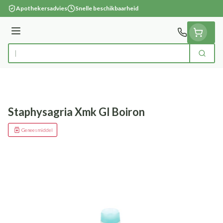
Ga naar de inhoud
Apothekersadvies
Snelle beschikbaarheid
Menu
Zoek
Product, merk, categorie...
Staphysagria Xmk Gl Boiron
Geneesmiddel