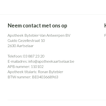
Eelt
Zuurstof
Eksteroog - likd
Ademhalingsst
Toon meer
Neem contact met ons op
Spieren en gew
Apotheek Bytebier-Van Antwerpen BV
Specifiek voor
Naalden en spu
Guido Gezellestraat 10
2630
Aartselaar
Lichaamsverzorg
Spuiten
Infecties
Deodorant
Oplossing voor i
Telefoon:
03 887 23 20
E-mailadres:
info@
apotheekaartselaar.be
Gezichtsverzorg
Naalden
APB nummer:
110102
Luizen
Naalden voor ins
Apotheek titularis:
Ronan Bytebier
pennaalden
BTW nummer:
BE0403668963
Toon meer
Diagnostica
Haar