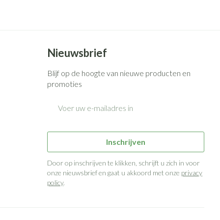
Bed
g zon
Doorliggen - decubitis
ie
Urinewegen
Toon meer
Nieuwsbrief
id, spanning
Stoppen met roken
Blijf op de hoogte van nieuwe producten en
 en intieme
n Orthopedie
Gezichtsreiniging -
Instrumenten
promoties
sche
ontschminken
E-mail adres
 anticonceptie
Reinigingsmelk, - crème, -olie
Anti tumor middelen
en gel
n
Tonic - lotion
orging
Anesthesie
Inschrijven
Micellair water
Door op inschrijven te klikken, schrijft u zich in voor
t
Specifiek voor de ogen
onze nieuwsbrief en gaat u akkoord met onze
privacy
ie
Diverse geneesmiddelen
policy
.
Toon meer