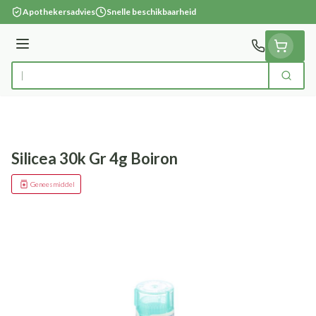
Ga naar de inhoud
Apothekersadvies
Snelle beschikbaarheid
Menu
Zoek
Product, merk, categorie...
Silicea 30k Gr 4g Boiron
Geneesmiddel