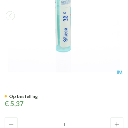
Silicea 30k Gr 4g Boiron
Op bestelling
€ 5,37
Aantal