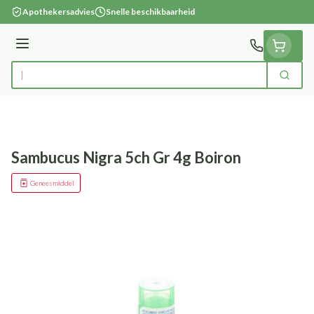
Ga naar de inhoud
Apothekersadvies
Snelle beschikbaarheid
Menu
Zoek
Product, merk, categorie...
Sambucus Nigra 5ch Gr 4g Boiron
Geneesmiddel