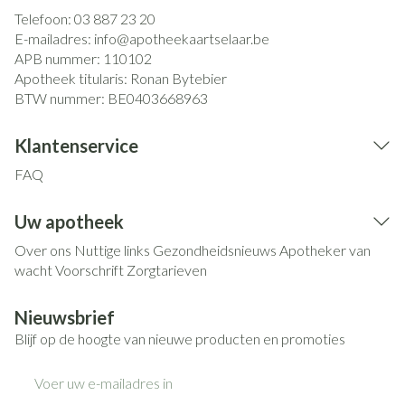
Telefoon:
03 887 23 20
E-mailadres:
info@
apotheekaartselaar.be
APB nummer:
110102
Apotheek titularis:
Ronan Bytebier
BTW nummer:
BE0403668963
Klantenservice
FAQ
Uw apotheek
Over ons
Nuttige links
Gezondheidsnieuws
Apotheker van
wacht
Voorschrift
Zorgtarieven
Nieuwsbrief
Blijf op de hoogte van nieuwe producten en promoties
E-mail adres