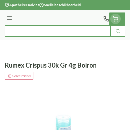
Ga naar de inhoud
Apothekersadvies
Snelle beschikbaarheid
Menu
Zoek
Product, merk, categorie...
Rumex Crispus 30k Gr 4g Boiron
Geneesmiddel