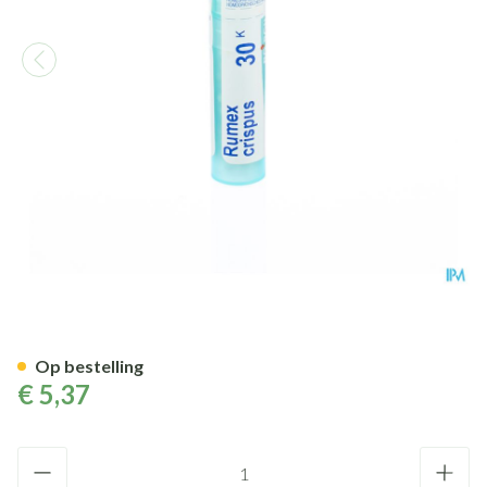
Rumex Crispus 30k Gr 4g Boir
Op bestelling
€ 5,37
Aantal