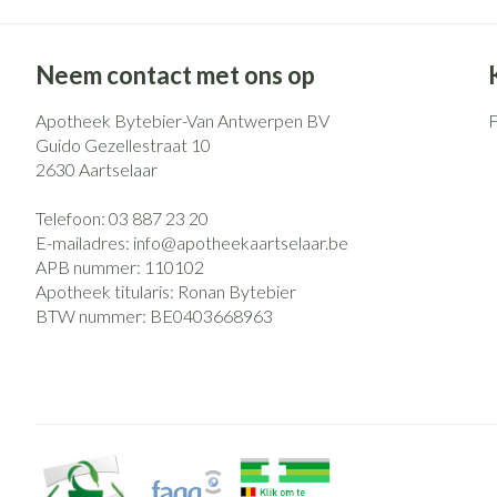
Eelt
Zuurstof
Eksteroog - likd
Ademhalingsst
Neem contact met ons op
Toon meer
Apotheek Bytebier-Van Antwerpen BV
Spieren en gew
Guido Gezellestraat 10
2630
Aartselaar
Specifiek voor
Naalden en spu
Lichaamsverzorg
Spuiten
Telefoon:
03 887 23 20
Infecties
E-mailadres:
info@
apotheekaartselaar.be
Deodorant
Oplossing voor i
APB nummer:
110102
Apotheek titularis:
Ronan Bytebier
Gezichtsverzorg
Naalden
BTW nummer:
BE0403668963
Luizen
Naalden voor ins
pennaalden
Toon meer
Diagnostica
Haar