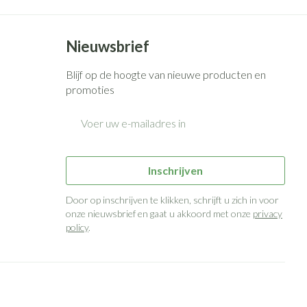
Bed
g zon
Doorliggen - decubitis
ie
Urinewegen
Nieuwsbrief
Toon meer
Blijf op de hoogte van nieuwe producten en
id, spanning
Stoppen met roken
promoties
 en intieme
n Orthopedie
Gezichtsreiniging -
Instrumenten
E-mail adres
sche
ontschminken
 anticonceptie
Reinigingsmelk, - crème, -olie
Anti tumor middelen
en gel
Inschrijven
n
Tonic - lotion
orging
Anesthesie
Door op inschrijven te klikken, schrijft u zich in voor
Micellair water
onze nieuwsbrief en gaat u akkoord met onze
privacy
policy
.
t
Specifiek voor de ogen
ie
Diverse geneesmiddelen
Toon meer