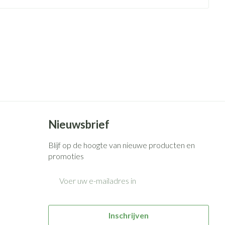
rende
Parfums en
geurproducten
Nieuwsbrief
Blijf op de hoogte van nieuwe producten en
CBD
promoties
E-mail adres
Inschrijven