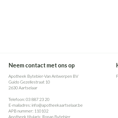
Pillendozen en
Gezichtsverzo
accessoires
Pigmentstoorni
Gevoelige huid -
huid
Doffe huid
Gemengde huid
Toon meer
Neem contact met ons op
Apotheek Bytebier-Van Antwerpen BV
Snurken
Guido Gezellestraat 10
2630
Aartselaar
Telefoon:
03 887 23 20
E-mailadres:
info@
apotheekaartselaar.be
APB nummer:
110102
Apotheek titularis:
Ronan Bytebier