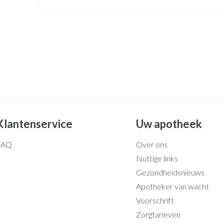
Mondmaskers
rging
Supplementen
Insectenwe
middelen
ssen
 geïrriteerde
Klantenservice
Uw apotheek
FAQ
Over ons
Zelfbruiner
Scheren
Nuttige links
Gezondheidsnieuws
Apotheker van wacht
Voorschrift
Zorgtarieven