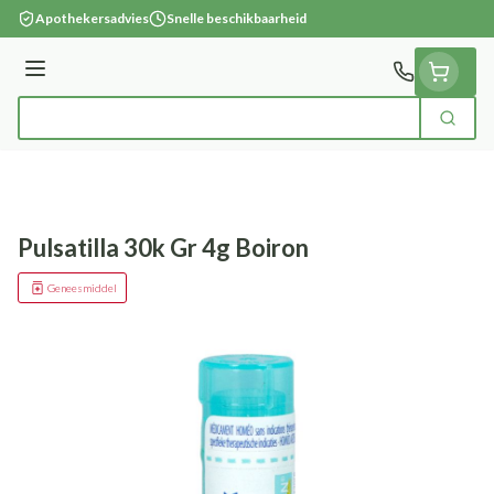
Ga naar de inhoud
Apothekersadvies
Snelle beschikbaarheid
Menu
Zoek
Product, merk, categorie...
Pulsatilla 30k Gr 4g Boiron
Geneesmiddel