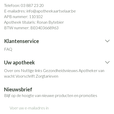
Telefoon:
03 887 23 20
E-mailadres:
info@
apotheekaartselaar.be
APB nummer:
110102
Apotheek titularis:
Ronan Bytebier
BTW nummer:
BE0403668963
Klantenservice
FAQ
Uw apotheek
Over ons
Nuttige links
Gezondheidsnieuws
Apotheker van
wacht
Voorschrift
Zorgtarieven
Nieuwsbrief
Blijf op de hoogte van nieuwe producten en promoties
E-mail adres