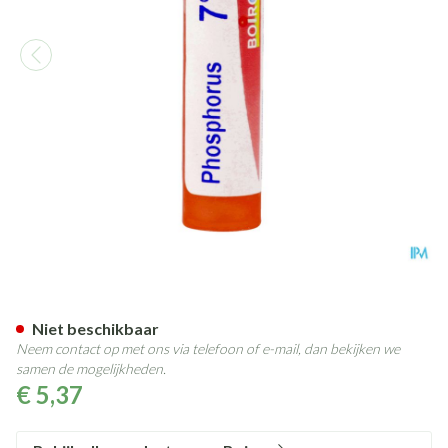
Phosphorus 7ch Gr 4g Boiron
Niet beschikbaar
Neem contact op met ons via telefoon of e-mail, dan bekijken we
samen de mogelijkheden.
€ 5,37