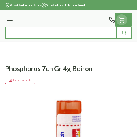
Ga naar de inhoud
Apothekersadvies
Snelle beschikbaarheid
Menu
Zoek
Product, merk, categorie...
Phosphorus 7ch Gr 4g Boiron
Geneesmiddel