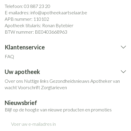
Telefoon:
03 887 23 20
E-mailadres:
info@
apotheekaartselaar.be
APB nummer:
110102
Apotheek titularis:
Ronan Bytebier
BTW nummer:
BE0403668963
Klantenservice
FAQ
Uw apotheek
Over ons
Nuttige links
Gezondheidsnieuws
Apotheker van
wacht
Voorschrift
Zorgtarieven
Nieuwsbrief
Blijf op de hoogte van nieuwe producten en promoties
E-mail adres