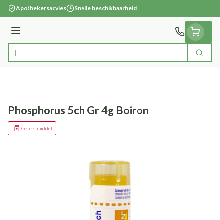
Ga naar de inhoud
Apothekersadvies
Snelle beschikbaarheid
Menu
Zoek
Product, merk, categorie...
Phosphorus 5ch Gr 4g Boiron
Geneesmiddel