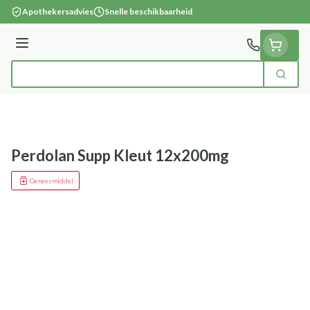
Ga naar de inhoud
Apothekersadvies
Snelle beschikbaarheid
Menu
Zoek
Product, merk, categorie...
Perdolan Supp Kleut 12x200mg
Geneesmiddel