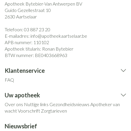
Apotheek Bytebier-Van Antwerpen BV
Guido Gezellestraat 10
2630
Aartselaar
Telefoon:
03 887 23 20
E-mailadres:
info@
apotheekaartselaar.be
APB nummer:
110102
Apotheek titularis:
Ronan Bytebier
BTW nummer:
BE0403668963
Klantenservice
FAQ
Uw apotheek
Over ons
Nuttige links
Gezondheidsnieuws
Apotheker van
wacht
Voorschrift
Zorgtarieven
Nieuwsbrief