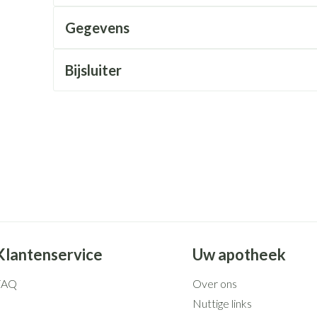
Mondmaskers
rging
Supplementen
Insectenwe
middelen
Gegevens
ssen
 geïrriteerde
Bijsluiter
Zelfbruiner
Scheren
Klantenservice
Uw apotheek
FAQ
Over ons
Nuttige links