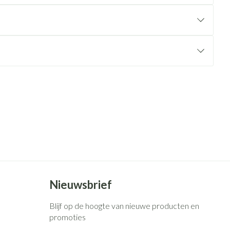
rende
Parfums en
geurproducten
CBD
Nieuwsbrief
Blijf op de hoogte van nieuwe producten en
promoties