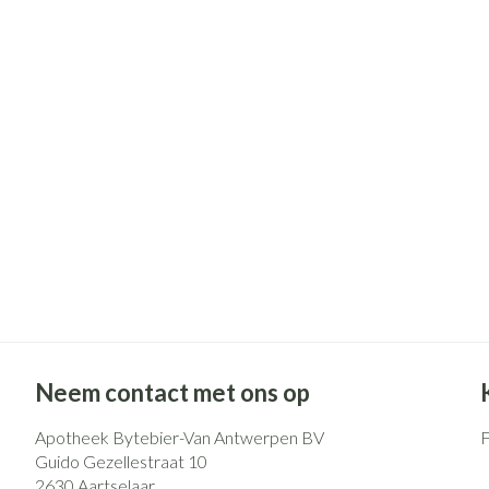
Pillendozen en
Gezichtsverzo
accessoires
Pigmentstoorni
Gevoelige huid -
huid
Doffe huid
Gemengde huid
Toon meer
Snurken
Neem contact met ons op
Apotheek Bytebier-Van Antwerpen BV
Guido Gezellestraat 10
2630
Aartselaar