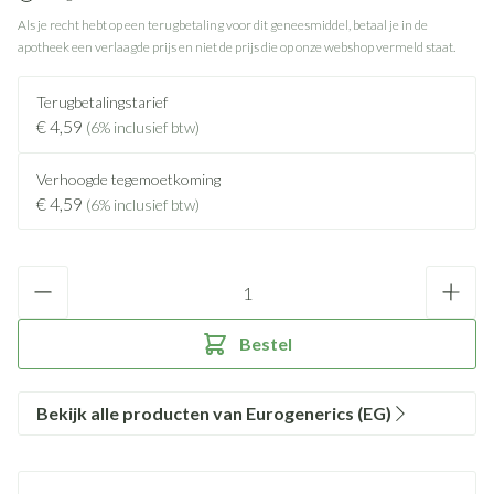
Als je recht hebt op een terugbetaling voor dit geneesmiddel, betaal je in de
apotheek een verlaagde prijs en niet de prijs die op onze webshop vermeld staat.
Terugbetalingstarief
€ 4,59
(6% inclusief btw)
Verhoogde tegemoetkoming
€ 4,59
(6% inclusief btw)
Aantal
Bestel
Bekijk alle producten van Eurogenerics (EG)