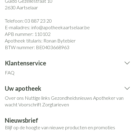
Guido Gezellestraat 10
2630
Aartselaar
Telefoon:
03 887 23 20
E-mailadres:
info@
apotheekaartselaar.be
APB nummer:
110102
Apotheek titularis:
Ronan Bytebier
BTW nummer:
BE0403668963
Klantenservice
FAQ
Uw apotheek
Over ons
Nuttige links
Gezondheidsnieuws
Apotheker van
wacht
Voorschrift
Zorgtarieven
Nieuwsbrief
Blijf op de hoogte van nieuwe producten en promoties