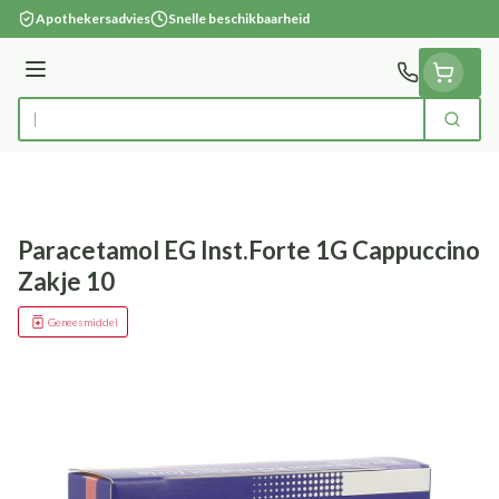
Ga naar de inhoud
Apothekersadvies
Snelle beschikbaarheid
Menu
Zoek
Product, merk, categorie...
Paracetamol EG Inst.Forte 1G Cappuccino
Zakje 10
Geneesmiddel