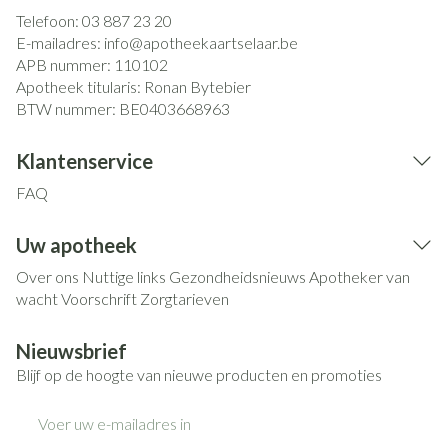
Telefoon:
03 887 23 20
E-mailadres:
info@
apotheekaartselaar.be
APB nummer:
110102
Apotheek titularis:
Ronan Bytebier
BTW nummer:
BE0403668963
Klantenservice
FAQ
Uw apotheek
Over ons
Nuttige links
Gezondheidsnieuws
Apotheker van
wacht
Voorschrift
Zorgtarieven
Nieuwsbrief
Blijf op de hoogte van nieuwe producten en promoties
E-mail adres