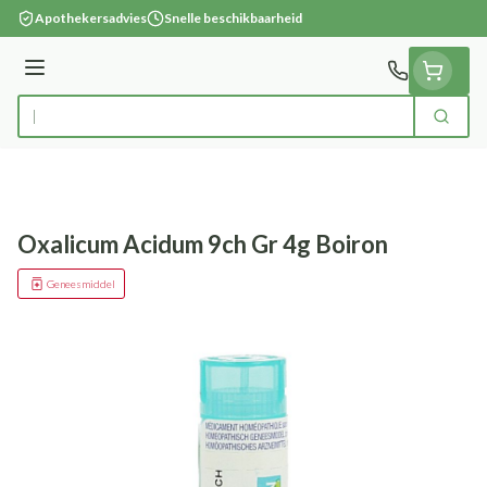
Ga naar de inhoud
Apothekersadvies
Snelle beschikbaarheid
Menu
Zoek
Product, merk, categorie...
Oxalicum Acidum 9ch Gr 4g Boiron
Geneesmiddel