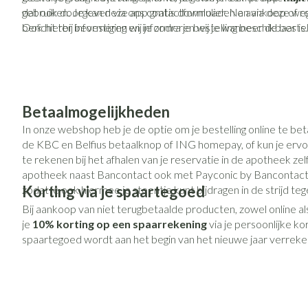
dat ook doorgeven via ons contactformulier. Na aankoop of r
gebruiken. Je kan deze app gratis downloaden en via deze weg
bericht ter bevestiging en informeren wij je wanneer de bestell
Ook hierbij informeren wij je zodra je bestelling beschikbaar is.
Betaalmogelijkheden
In onze webshop heb je de optie om je bestelling online te bet
de KBC en Belfius betaalknop of ING homepay, of kun je ervo
te rekenen bij het afhalen van je reservatie in de apotheek zelf.
apotheek naast Bancontact ook met Payconic by Bancontact 
Korting via je spaartegoed
zodat je ook hiermee je steentje kunt bijdragen in de strijd te
Bij aankoop van niet terugbetaalde producten, zowel online al
je
10% korting op een spaarrekening
via je persoonlijke ko
spaartegoed wordt aan het begin van het nieuwe jaar verreke