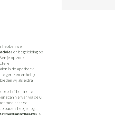
n, hebben we
advie
s en begeleiding op
 Ben je op zoek
acteren.
len in de apotheek .
s te geraken en heb je
ieden wij als extra
orschrift online te
een scan hiervan via de
u
 het mee naar de
 uploaden, heb je nog
n reserveren, dan kan je
 farmad apotheek'
'