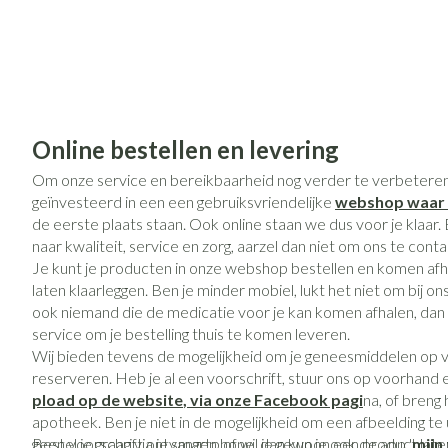
Online bestellen en levering
Om onze service en bereikbaarheid nog verder te verbetere
geïnvesteerd in een een gebruiksvriendelijke
webshop
waar 
de eerste plaats staan. Ook online staan we dus voor je klaar.
naar kwaliteit, service en zorg, aarzel dan niet om ons te cont
Je kunt je producten in onze webshop bestellen en komen afha
laten klaarleggen. Ben je minder mobiel, lukt het niet om bij on
ook niemand die de medicatie voor je kan komen afhalen, dan b
service om je bestelling thuis te komen leveren.
Wij bieden tevens de mogelijkheid om je geneesmiddelen op vo
reserveren. Heb je al een voorschrift, stuur ons op voorhand 
pload op de website
, via on
ze Facebook pagi
na, of breng
apotheek. Ben je niet in de mogelijkheid om een afbeelding te
geen voorschrift ontvangen, of wil je gewoon een product late
Bestel je graag via je smartphone, dan kun je ook de app '
mijn