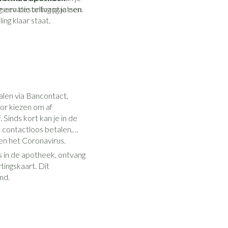
eservatie ontvang je een
 een bestelling plaatsen.
ing klaar staat.
alen via Bancontact,
or kiezen om af
 Sinds kort kan je in de
contactloos betalen,
gen het Coronavirus.
s in de apotheek, ontvang
rtingskaart. Dit
nd.