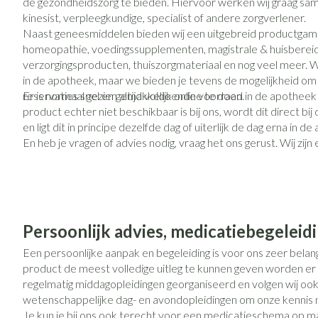
Eelt
de gezondheidszorg te bieden. Hiervoor werken wij graag same
Zuurstof
kinesist, verpleegkundige, specialist of andere zorgverlener.
Eksteroog - likd
Naast geneesmiddelen bieden wij een uitgebreid productga
Ademhalingsst
homeopathie, voedingssupplementen, magistrale & huisbereid
Toon meer
verzorgingsproducten, thuiszorgmateriaal en nog veel meer. 
in de apotheek, maar we bieden je tevens de mogelijkheid om
Spieren en gew
reservaties snel en gemakkelijk online te doen.
Er is normaal gezien altijd voldoende voorraad in de apothee
Specifiek voor
Naalden en spu
product echter niet beschikbaar is bij ons, wordt dit direct bi
en ligt dit in principe dezelfde dag of uiterlijk de dag erna in de
Lichaamsverzorg
Spuiten
En heb je vragen of advies nodig, vraag het ons gerust. Wij zijn 
Infecties
Deodorant
Oplossing voor i
Gezichtsverzorg
Naalden
Luizen
Naalden voor ins
pennaalden
Persoonlijk advies, medicatiebegeleid
Toon meer
Een persoonlijke aanpak en begeleiding is voor ons zeer belan
Diagnostica
product de meest volledige uitleg te kunnen geven worden er
regelmatig middagopleidingen georganiseerd en volgen wij ook
wetenschappelijke dag- en avondopleidingen om onze kennis 
Haar
Je kun je bij ons ook terecht voor een medicatieschema op m