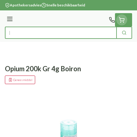
Ga naar de inhoud
Apothekersadvies
Snelle beschikbaarheid
Menu
Zoek
Product, merk, categorie...
Opium 200k Gr 4g Boiron
Geneesmiddel