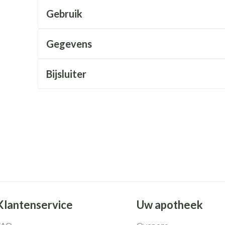
Mondmaskers
rging
Supplementen
Insectenwe
Gebruik
middelen
ssen
Gegevens
 geïrriteerde
Bijsluiter
Zelfbruiner
Scheren
Klantenservice
Uw apotheek