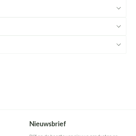
rende
Parfums en
geurproducten
CBD
Nieuwsbrief