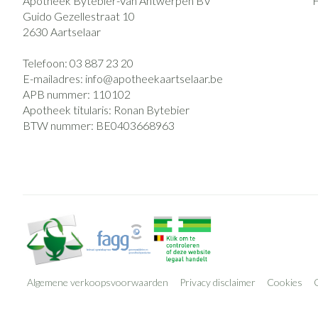
Apotheek Bytebier-Van Antwerpen BV
Guido Gezellestraat 10
2630
Aartselaar
Telefoon:
03 887 23 20
E-mailadres:
info@
apotheekaartselaar.be
APB nummer:
110102
Apotheek titularis:
Ronan Bytebier
BTW nummer:
BE0403668963
Algemene verkoopsvoorwaarden
Privacy disclaimer
Cookies