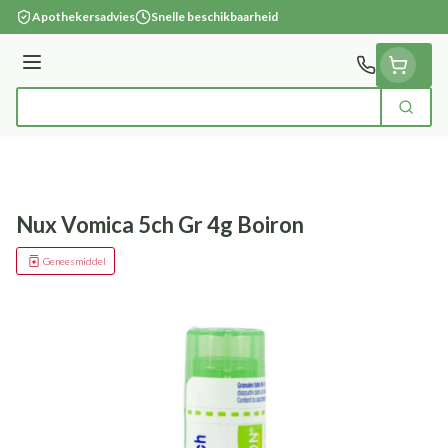
Ga naar de inhoud
Apothekersadvies
Snelle beschikbaarheid
Menu
Zoek
Product, merk, categorie...
Nux Vomica 5ch Gr 4g Boiron
Geneesmiddel