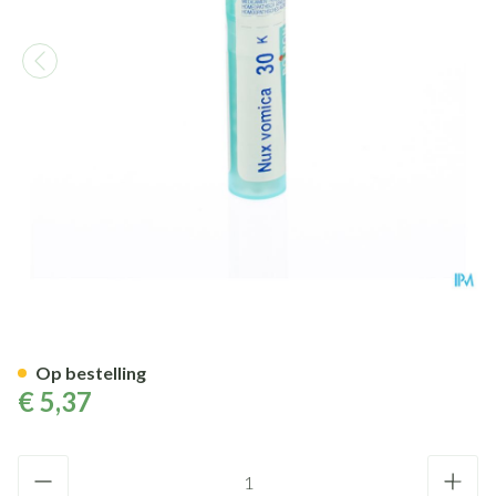
Nux Vomica 30k Gr 4g Boiron
Op bestelling
€ 5,37
Aantal