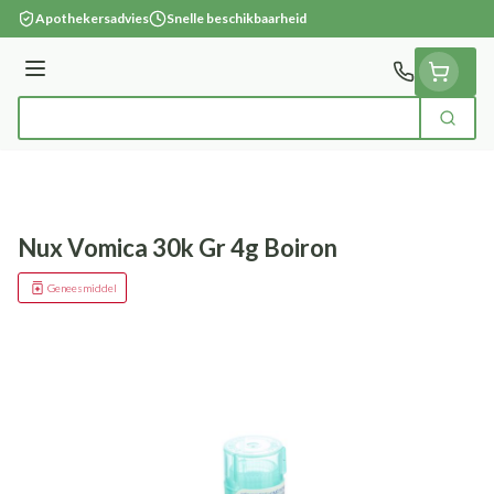
Ga naar de inhoud
Apothekersadvies
Snelle beschikbaarheid
Menu
Zoek
Product, merk, categorie...
Nux Vomica 30k Gr 4g Boiron
Geneesmiddel