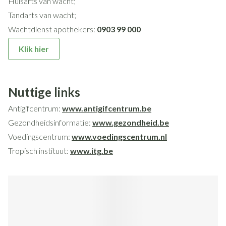
Huisarts van wacht;
Tandarts van wacht;
Wachtdienst apothekers:
0903 99 000
Klik hier
Nuttige links
Antigifcentrum:
www.antigifcentrum.be
Gezondheidsinformatie:
www.gezondheid.be
Voedingscentrum:
www.voedingscentrum.nl
Tropisch instituut:
www.itg.be
Vaccinaties:
www.vaccinnet.be
Bijsluiters:
www.e-compendium.be
Geneesmiddelen:
www.bcfi.be