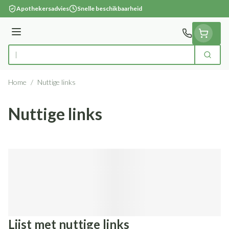
Ga naar de inhoud
Apothekersadvies
Snelle beschikbaarheid
Menu
Zoek
Product, merk, categorie...
Home
/
Nuttige links
Nuttige links
Lijst met nuttige links