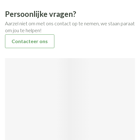
Antigifcentrum: 070 / 245 245
Persoonlijke vragen?
Belgische BrandwondenStichting: 02 / 649 65 89
Aarzel niet om met ons contact op te nemen, we staan paraat
om jou te helpen!
Contacteer ons