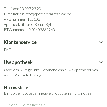
Telefoon:
03 887 23 20
E-mailadres:
info@
apotheekaartselaar.be
APB nummer:
110102
Apotheek titularis:
Ronan Bytebier
BTW nummer:
BE0403668963
Klantenservice
FAQ
Uw apotheek
Over ons
Nuttige links
Gezondheidsnieuws
Apotheker van
wacht
Voorschrift
Zorgtarieven
Nieuwsbrief
Blijf op de hoogte van nieuwe producten en promoties
E-mail adres