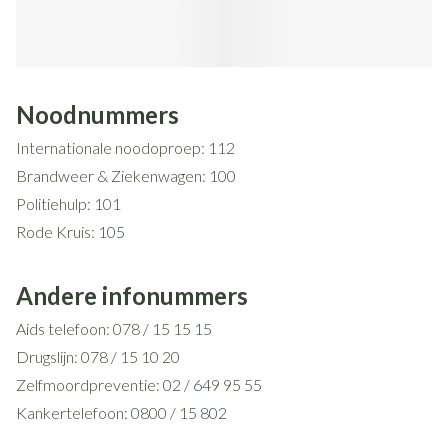
Noodnummers
Internationale noodoproep: 112
Brandweer & Ziekenwagen: 100
Politiehulp: 101
Rode Kruis: 105
Tele-onthaal: 106
Child focus: 110
Andere infonummers
Aids telefoon: 078 / 15 15 15
Drugslijn: 078 / 15 10 20
Zelfmoordpreventie: 02 / 649 95 55
Kankertelefoon: 0800 / 15 802
Kinder- en jongerentelefoon: 102