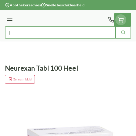
Ga naar de inhoud
Apothekersadvies
Snelle beschikbaarheid
Menu
Zoek
Product, merk, categorie...
Neurexan Tabl 100 Heel
Geneesmiddel