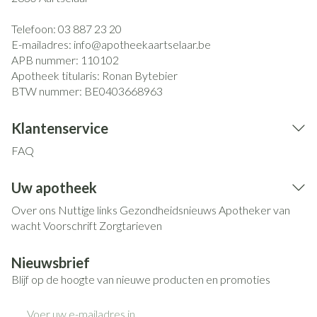
Telefoon:
03 887 23 20
E-mailadres:
info@
apotheekaartselaar.be
APB nummer:
110102
Apotheek titularis:
Ronan Bytebier
BTW nummer:
BE0403668963
Klantenservice
FAQ
Uw apotheek
Over ons
Nuttige links
Gezondheidsnieuws
Apotheker van
wacht
Voorschrift
Zorgtarieven
Nieuwsbrief
Blijf op de hoogte van nieuwe producten en promoties
E-mail adres