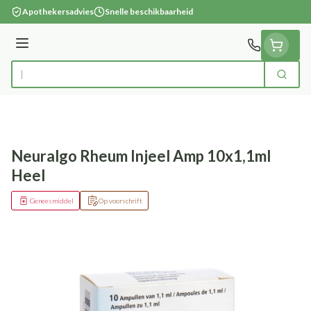
Ga naar de inhoud
Apothekersadvies
Snelle beschikbaarheid
Menu
Zoek
Product, merk, categorie...
Neuralgo Rheum Injeel Amp 10x1,1ml
Heel
Geneesmiddel
Op voorschrift