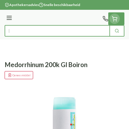
Ga naar de inhoud
Apothekersadvies
Snelle beschikbaarheid
Menu
Zoek
Product, merk, categorie...
Medorrhinum 200k Gl Boiron
Geneesmiddel