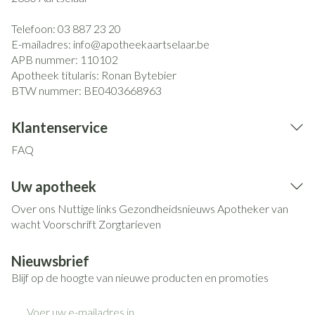
Telefoon:
03 887 23 20
E-mailadres:
info@
apotheekaartselaar.be
APB nummer:
110102
Apotheek titularis:
Ronan Bytebier
BTW nummer:
BE0403668963
Klantenservice
FAQ
Uw apotheek
Over ons
Nuttige links
Gezondheidsnieuws
Apotheker van
wacht
Voorschrift
Zorgtarieven
Nieuwsbrief
Blijf op de hoogte van nieuwe producten en promoties
E-mail adres