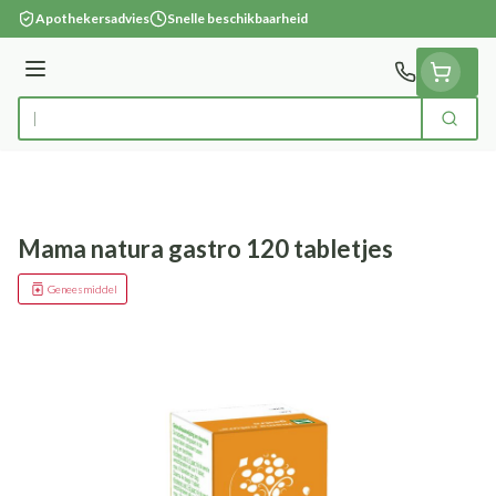
Ga naar de inhoud
Apothekersadvies
Snelle beschikbaarheid
Menu
Zoek
Product, merk, categorie...
Mama natura gastro 120 tabletjes
Geneesmiddel