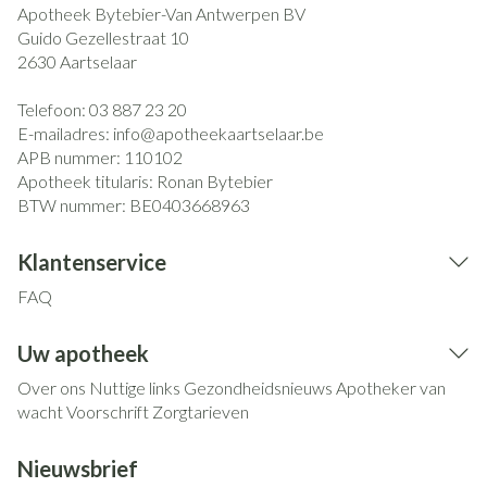
Apotheek Bytebier-Van Antwerpen BV
Guido Gezellestraat 10
2630
Aartselaar
Telefoon:
03 887 23 20
E-mailadres:
info@
apotheekaartselaar.be
APB nummer:
110102
Apotheek titularis:
Ronan Bytebier
BTW nummer:
BE0403668963
Klantenservice
FAQ
Uw apotheek
Over ons
Nuttige links
Gezondheidsnieuws
Apotheker van
wacht
Voorschrift
Zorgtarieven
Nieuwsbrief