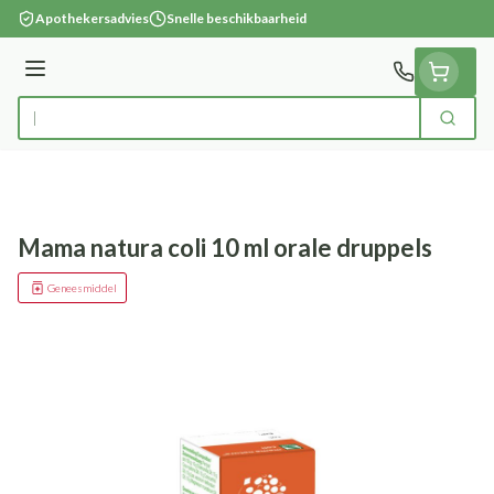
Ga naar de inhoud
Apothekersadvies
Snelle beschikbaarheid
Menu
Zoek
Product, merk, categorie...
Mama natura coli 10 ml orale druppels
Geneesmiddel