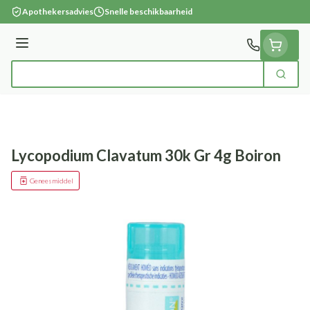
Ga naar de inhoud
Apothekersadvies
Snelle beschikbaarheid
Menu
Zoek
Product, merk, categorie...
Lycopodium Clavatum 30k Gr 4g Boiron
Geneesmiddel