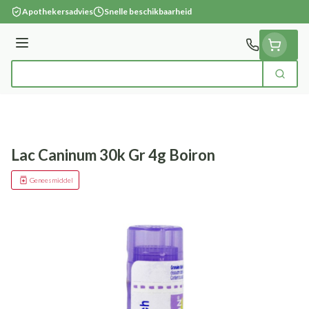
Ga naar de inhoud
Apothekersadvies
Snelle beschikbaarheid
Menu
Zoek
Product, merk, categorie...
Lac Caninum 30k Gr 4g Boiron
Geneesmiddel