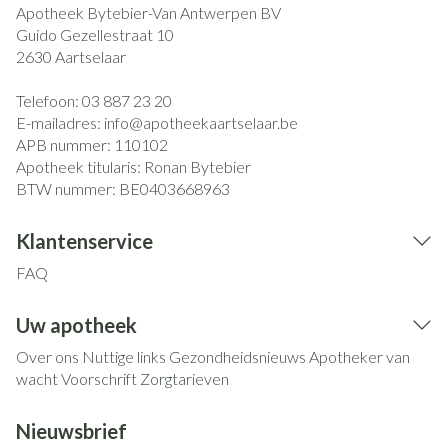
Apotheek Bytebier-Van Antwerpen BV
Guido Gezellestraat 10
2630
Aartselaar
Telefoon:
03 887 23 20
E-mailadres:
info@
apotheekaartselaar.be
APB nummer:
110102
Apotheek titularis:
Ronan Bytebier
BTW nummer:
BE0403668963
Klantenservice
FAQ
Uw apotheek
Over ons
Nuttige links
Gezondheidsnieuws
Apotheker van
wacht
Voorschrift
Zorgtarieven
Nieuwsbrief