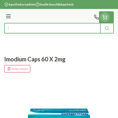
Ga naar de inhoud
Apothekersadvies
Snelle beschikbaarheid
Menu
Zoek
Product, merk, categorie...
Imodium Caps 60 X 2mg
Geneesmiddel