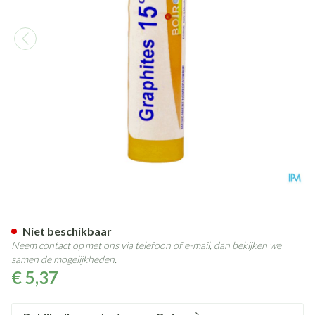
Graphites 15ch Gr 4g Boiron
Niet beschikbaar
Neem contact op met ons via telefoon of e-mail, dan bekijken we
samen de mogelijkheden.
€ 5,37