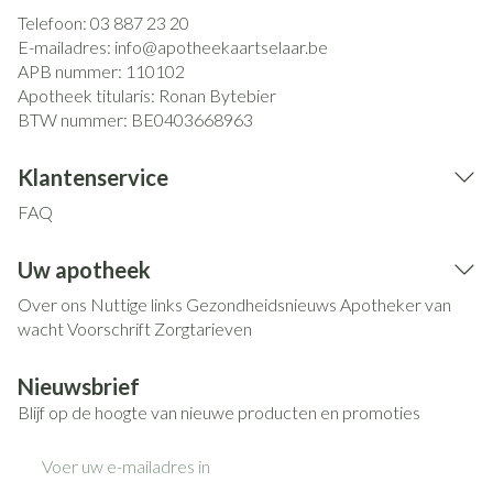
Telefoon:
03 887 23 20
E-mailadres:
info@
apotheekaartselaar.be
APB nummer:
110102
Apotheek titularis:
Ronan Bytebier
BTW nummer:
BE0403668963
Klantenservice
FAQ
Uw apotheek
Over ons
Nuttige links
Gezondheidsnieuws
Apotheker van
wacht
Voorschrift
Zorgtarieven
Nieuwsbrief
Blijf op de hoogte van nieuwe producten en promoties
E-mail adres