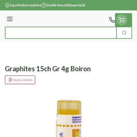
Ga naar de inhoud
Apothekersadvies
Snelle beschikbaarheid
Menu
Zoek
Product, merk, categorie...
Graphites 15ch Gr 4g Boiron
Geneesmiddel